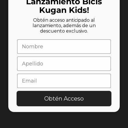
Lanzamiento Bicis
Kugan Kids!
Obtén acceso anticipado al
lanzamiento, además de un
Únete al Club Kugan
descuento exclusivo.
Sé el primero en conocer nuestros lanzamientos, recibe
Nombre
beneficios exclusivos y descubre nuevas aventuras
para disfrutar en familia.
apellido
Email
Email
Quiero unirme
Obtén Acceso
Kugan Chile